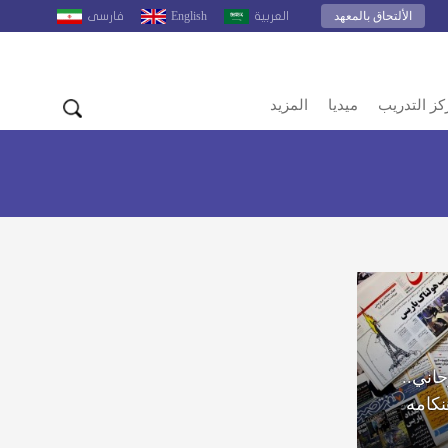
الألتحاق بالمعهد
English
العربية
فارسى
كز التدريب
ميديا
المزيد
اني..
كامه