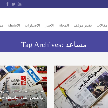
مقالات
تقدير موقف
المجلة
الأخبار
الإصدارات
الأنشطة
مر
مساعد
Tag Archives:
مساعد المرشد يهاجم روح
والقبض على الناشطة «هن
شهيدي»
03:45 م - 26 يونيو 2018