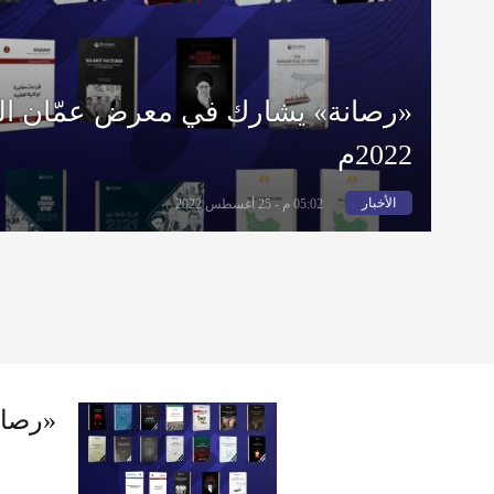
«رصانة» يشارك في معرض عمّان الد
2022م
الأخبار
05:02 م - 25 أغسطس 2022
«رصانة