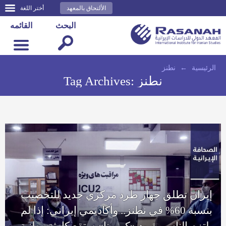
الألتحاق بالمعهد
أختر اللغة
البحث
القائمه
الرئيسية
←
نطنز
نطنز
Tag Archives:
إيران تطلق جهاز طرد مركزي جديد للتخصيب
بنسبة 60% في نطنز.. وأكاديمي إيراني: إذا لم
يلتزم الناس بقيود «كورونا» ستقع كارثة وطنية