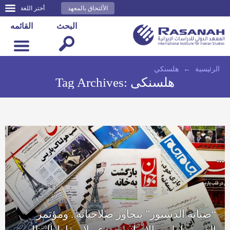
الألتحاق بالمعهد
أختر اللغة
البحث
القائمه
الرئيسية
←
هلسنكي
هلسنكي
Tag Archives:
“صيانة الدستور” يتجاوز صلاحياته.. ومؤتمر
الديمقراطيين الإيرانيين يدعو لإسقاط النظام