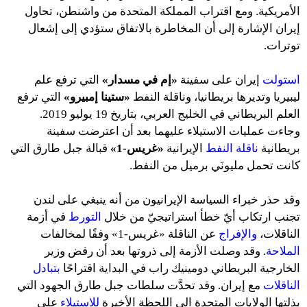
الأمريكية. ومع اقتراب المملكة المتحدة من واشنطن، تحاول
إيران الإشارة إلى أن المخاطرة بالاتفاق ستؤدي إلى إشعال
توترات.
استولت
إيران على سفينة
«إم في مسدار»
التي ترفع علم
ليبيريا وتديرها بريطانيا، وناقلة النفط
«ستينا إمبيرو»
التي ترفع
العلم البريطاني في الخليج العربي، بتاريخ 19 يوليو 2019.
وجاءت عمليات الاستيلاء عليهما بعد أن اعترضت سفينة
بريطانية
ناقلة النفط
الإيرانية
«غريس-1»
قبالة جبل طارق التي
كانت تحمل مليونَي برميل من النفط.
وقد حذر خبراء السياسة الإيرانيون من أنه ينبغي على لندن
تجنب ارتكاب أيّ خطأ استراتيجيّ من خلال
التورط
في أزمة
الناقلات،
والإفراج
عن الناقلة «غريس-1» وفقًا لمخالفات
الملاحة
. وقد وصلت الأزمة إلى ذروتها بعد أن رفض وزير
الخارجية البريطاني دومينيك راب في البداية اقتراحًا
بتبادل
الناقلات
مع إيران. وقد تحدَّت سلطات جبل طارق الجهود التي
بذلتها الولايات المتحدة الى اللحظة الأخيرة
للاستيلاء
على