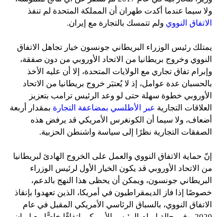
ولا سيما عندما أكدت طهران أن المملكة المتحدة لم تنفذ
الاتفاق النووي
ولم تتمسك بالتجارة مع إيران.
يمتلك رئيس الوزراء البريطاني جونسون خيار تجاهل الاتفاق
النووي وخروج بريطانيا من الاتحاد الأوروبي من دون صفقة،
وإبرام تفاق تجاري مع الولايات المتحدة، إلا أن عليه الأخذ
بالحسبان عدة عوامل، إذ لا يُعتبَر خروج بريطانيا من الاتحاد
الأوروبي خطوة سهلة حتى لو وعد الرئيس ترامب بتعزيز
العلاقات التجارية
عبر الأطلسي
بمضاعفة التجارة
بمقدار أربعة
أضعاف، ولا سيما أن الكونغرس الأمريكي قد يرفض هذه
الصفقات التجارية نظرًا إلى سياسة واشنطن الحزبية.
إنّ حماية الاتفاق النووي والعمل على الخروج الهادئ لبريطانيا
من الاتحاد الأوروبي قد يكون الخيار الأول لرئيس الوزراء
البريطاني جونسون، ويمكن أن يحظى هذا النهج بالدعم،
خصوصًا إذا فاز الديمقراطيون في أمريكا، الذين تعهدوا بإنقاذ
الاتفاق النووي، بالسباق الرئاسي الأمريكي المقبل في عام
2020. وفي حالة إبرام الرئيس الأمريكي اتفاقًا خاصًّا مع إيران