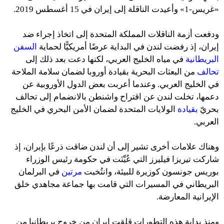
«غريس-1» وأعيدت الناقلة إلى إيران في 15 أغسطس 2019.
ودفعت أزمة الناقلات المملكة المتحدة إلى اتخاذ إجراء ضد
إيران، إذ رفضت لندن في البداية عرضًا أمريكيًّا لحماية
السفن
البريطانية
في مياه الخليج العربي، لكنها دعت بعد ذلك إلى
تحالف
من البعثات البحرية بقيادة أوروبا لضمان سلامة الملاحة
في الخليج العربي. وعندما أعربت بعض الدول الأوروبية عن
دعمها، تخلت لندن عن اقتراح واشنطن بالانضمام إلى تحالف
بحريّ
بقيادة
الولايات المتحدة لضمان الأمن البحري في الخليج
العربي.
وهناك علامات أخرى تشير إلى أن لندن ضاقت ذرعًا بإيران، إذ
شاركت تيريزا فيليرز التي عُيِّنَت في حكومة رئيس الوزراء
بوريس جونسون كوزيرة للبيئة، وانتُخبت
مرتين
في البرلمان
البريطاني في المسيرات التي قامت بها جماعة مجاهدي خلق
الإيرانية المعارضة.
ومنذ بداية هذه التطورات قلقت إيران من خروج بريطانيا من