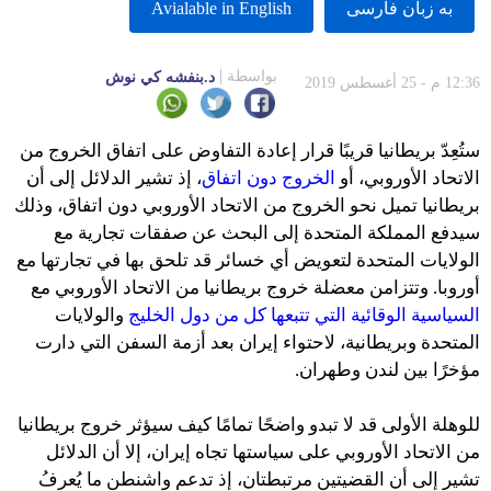
به زبان فارسى
Avialable in English
بواسطة
د.بنفشه كي نوش
12:36 م - 25 أغسطس 2019
ستُعِدّ بريطانيا قريبًا قرار إعادة التفاوض على اتفاق الخروج من
الاتحاد الأوروبي، أو
الخروج دون اتفاق
، إذ تشير الدلائل إلى أن
بريطانيا تميل نحو الخروج من الاتحاد الأوروبي دون اتفاق، وذلك
سيدفع المملكة المتحدة إلى البحث عن صفقات تجارية مع
الولايات المتحدة لتعويض أي خسائر قد تلحق بها في تجارتها مع
أوروبا. وتتزامن معضلة خروج بريطانيا من الاتحاد الأوروبي مع
السياسية الوقائية التي تتبعها كل من دول الخليج
والولايات
المتحدة وبريطانية، لاحتواء إيران بعد أزمة السفن التي دارت
مؤخرًا بين لندن وطهران.
للوهلة الأولى قد لا تبدو واضحًا تمامًا كيف سيؤثر خروج بريطانيا
من الاتحاد الأوروبي على سياستها تجاه إيران، إلا أن الدلائل
تشير إلى أن القضيتين مرتبطتان، إذ تدعم واشنطن ما يُعرفُ