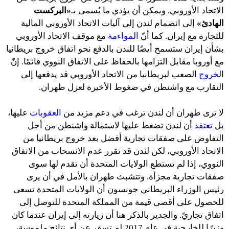
الاتحاد الأوروبي. ويمكن أن يؤدي ما يُسمى بـ
«البركست
الهادئ»
إلى انضمام لندن إلى آليات الاتحاد الأوروبي المالية
للتجارة مع إيران. كما أنّ
المواءمة
مع موقف الاتحاد الأوروبي
بشأن إيران ستسمح أيضًا للندن بالدفع نحو اتفاق خروج بريطانيا
مع أوروبا مقابل التزامها بالحفاظ على الاتفاق النووي قائمًا. إنّ
ال
خروج
الصعب لبريطانيا من الاتحاد الأوروبي قد يدفعها إلى
التقارب مع واشنطن في ضغوط الأخيرة لعزل طهران.
لا ترى طهران أن لندن ترغب في دعم مزيد من
العقوبات
عليها،
بل
تعتقد
أن لندن تضغط عليها لاستمالة واشنطن من أجل
التفاوض على صفقات تجارية أفضل بعد خروج بريطانيا من
الاتحاد الأوروبي، لكن لندن قد تقرر عدم الانسحاب من الاتفاق
النووي، إذا لم تستطع الولايات المتحدة أن تقدم لها سوى
صفقات تجارية مجزأة. وتتشبث طهران بالأمل في أن يرى
رئيس الوزراء البريطاني جونسون أن الولايات المتحدة تسعى
للحصول على أقصى قيمة من المملكة المتحدة للتوصل إلى
اتفاق تجاريّ. والجدير بالذكر هنا أن زيارته إلى إيران عندما كان
وزيرًا للخارجية في عام 2017 لم تسفر عن أي نتائج ملموسة،