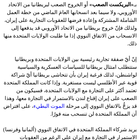
بـ
«البريكست الصعب»
أو الخروج الصعب لبريطانيا من الاتحاد
الأوروبي، ولا سيما بعد انسحابها العامَ الماضي من خطة العمل
الشاملة المشتركة وإعادة فرضها للعقوبات التجارية على إيران،
ولذلك فإنّ خروج بريطانيا من الاتحاد الأوروبي قد يدفعها إلى
الانسحاب من الاتفاق النووي إذا ما طلبت الولايات المتحدة منها
ذلك.
إنّ أيّ صفقة تجارية رئيسية بين الولايات المتحدة وبريطانيا
ستتطلب امتثال بريطانيا للسياسات العسكرية والسياسية
لواشنطن، لذلك فرغبة إيران بأن تتحاشى بريطانيا أيّ شراكة
قوية عبر الأطلسي ليست مستغربة. وإذا كانت المملكة المتحدة
تعتمد أكثر على التجارة مع الولايات المتحدة، فسيكون من
الصعب على إيران إقناع لندن بالاستمرار في التجارة معها، وهذا
قد يزجُّ بالاتفاق النووي إلى مرحلة
الموت البطيء
، على افتراض
أن المملكة المتحدة لن تنسحب منه فورًا.
يريد شركاء المملكة المتحدة في الاتفاق النووي (ألمانيا وفرنسا)
الاستمرار في التجارة مع إيران على الرغم من العقوبات