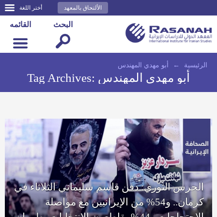
الألتحاق بالمعهد
أختر اللغة
البحث
القائمه
الرئيسية
←
أبو مهدي المهندس
أبو مهدي المهندس
Tag Archives:
الحرس الثوري: دفن قاسم سليماني الثلاثاء في
كرمان.. و54% من الإيرانيين مع مواصلة
الاحتجاجات و44% يقاطعون الانتخابات بطهران