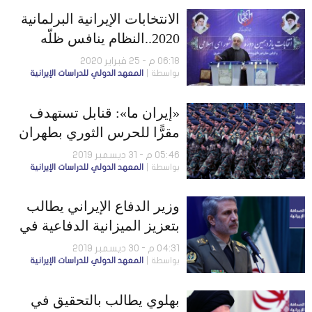
شرعيةً لإقالتي
الانتخابات الإيرانية البرلمانية
2020..النظام ينافس ظلّه
06:18 م - 25 فبراير 2020
بواسطة
المعهد الدولي للدراسات الإيرانية
«إيران ما»: قنابل تستهدف
مقرًّا للحرس الثوري بطهران
ووكالة أنباء تنفي.. وأمريكا
05:46 م - 31 ديسمبر 2019
بواسطة
المعهد الدولي للدراسات الإيرانية
تشدِّد العقوبات على إيران في
العام الميلادي الجديد
وزير الدفاع الإيراني يطالب
بتعزيز الميزانية الدفاعية في
2020.. وعضو باللجنة
04:31 م - 30 ديسمبر 2019
بواسطة
المعهد الدولي للدراسات الإيرانية
الاقتصادية البرلمانية: 60% من
شركات الحكومة خاسرة
بهلوي يطالب بالتحقيق في