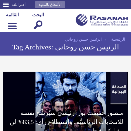
الألتحاق بالمعهد
أختر اللغة
البحث
القائمه
الرئيسية
←
الرئيس حسن روحاني
الرئيس حسن روحاني
Tag Archives:
منصور حقيقت بور: رئيسي سيُرشِّح نفسه
للانتخابات الرئاسيَّة.. واستطلاع رأي: 83,5% لن
يشاركوا فيها