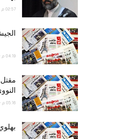
02:57 م - 29 مايو 2017
الجيش
04:19 م - 10 مايو 2017
النوو
05:16 م - 22 أبريل 2017
بهلوي