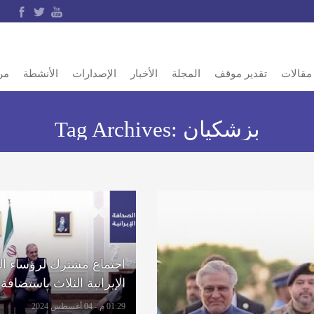
مقالات
تقدير موقف
المجلة
الأخبار
الإصدارات
الأنشطة
مر
بزشكيان
Tag Archives:
اجتماع مشترك لرؤساء ا
الإيرانية الثلاث باستضافة
وإنتاج النفط الإيراني يص
01:29 م - 04 أغسطس 2024