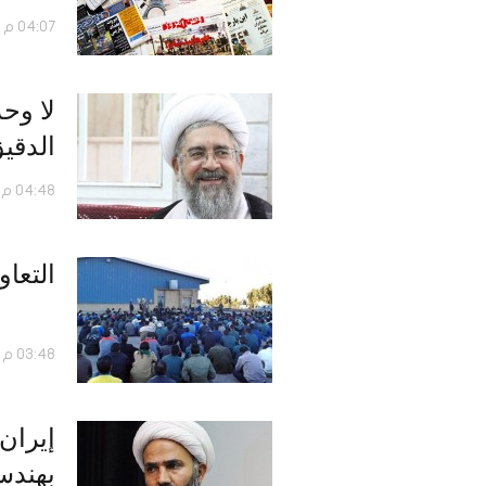
04:07 م - 10 يناير 2019
لا وح
الدقي
04:48 م - 14 نوفمبر 2017
التعا
03:48 م - 02 نوفمبر 2017
إيران
بهندسة