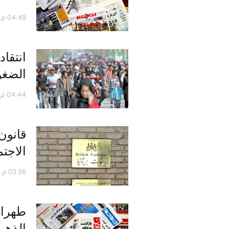
04:49 م - 10 أبريل 2017
انتقاد
الضغو
04:44 م - 14 مارس 2017
قانون
الاجت
03:36 م - 11 ديسمبر 2016
طهران
الذهبي