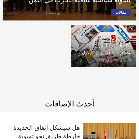
مقالات
بواسطة
د.محمد بن صقر السلمي
قطع الكهرباء ليس سبب
مظاهرات العراق.. و3 زلازل
شديدة في 24 ساعة تضرب
04:06 م - 23 يوليو 2018
مناطق إيرانية
أحدث الإضافات
هل سيشكل اتفاق الحديدة
خارطة طريق نحو تسوية