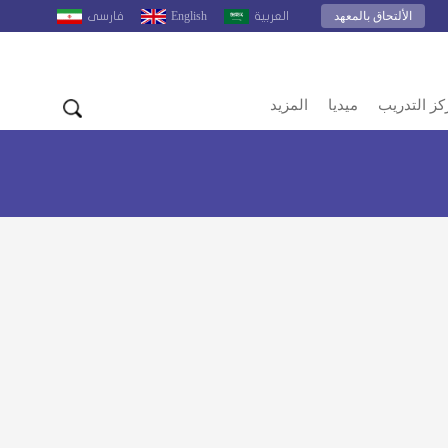
الألتحاق بالمعهد
English
العربية
فارسى
كز التدريب
ميديا
المزيد