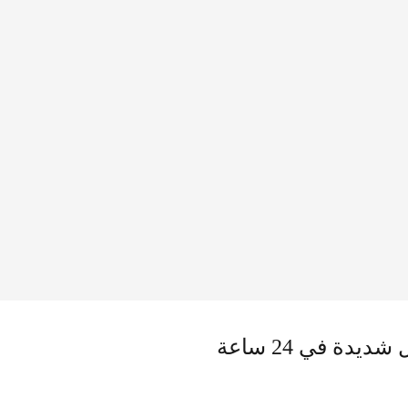
قطع الكهرباء ليس سبب مظاهرات العراق.. و3 زلازل شديدة في 24 ساعة