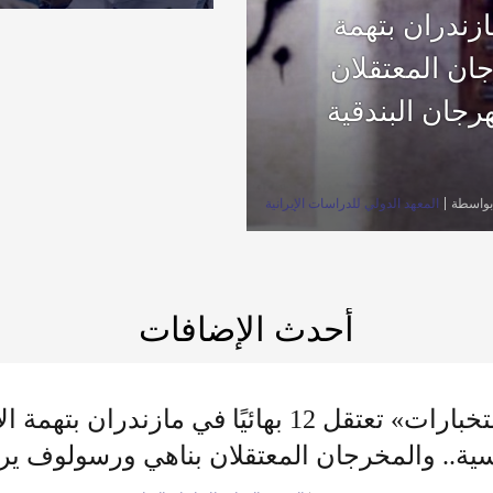
كارثة إنسانية إذا لم يُحظَ
 بهائيًا في مازندران بتهمة
إلى المدينة
جان المعتقلان
رجان البندقية
بواسطة
المعهد الدولي للدراسات الإيرانية
أحدث الإضافات
«الاستخبارات» تعتقل 12 بهائيًا في مازندران 
ة.. والمخرجان المعتقلان بناهي ورسولوف يرسل
ية السينمائي