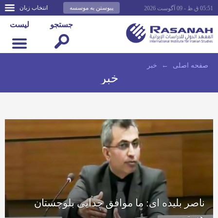
پیوستن به موسسه
انتخاب زبان
05:51 ق.ظ - 09 آگوست 2026
جستجو
لیست
صفحه اصلى
←
خبر
خبر
ناصر بليده ای: ما موافق جدایی بلوچستان
هستیم