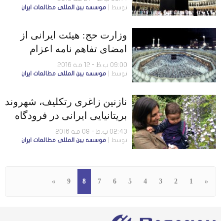
توسط
موسسه بين المللى مطالعات ايران
سازمان حج و زيارت ايران
وزارت حج: هیئت ایرانی از
امضای تفاهم نامه اعزام
زائران حج امسال خودداری
09:00 ب.ظ - 12 مه 2016
توسط
موسسه بين المللى مطالعات ايران
کرد
نازنین زاغری رتکلیف، شهروند
بریتانیایی ایرانی در فرودگاه
تهران بازداشت شده است
02:43 ب.ظ - 09 مه 2016
توسط
موسسه بين المللى مطالعات ايران
»
9
8
7
6
5
4
3
2
1
«