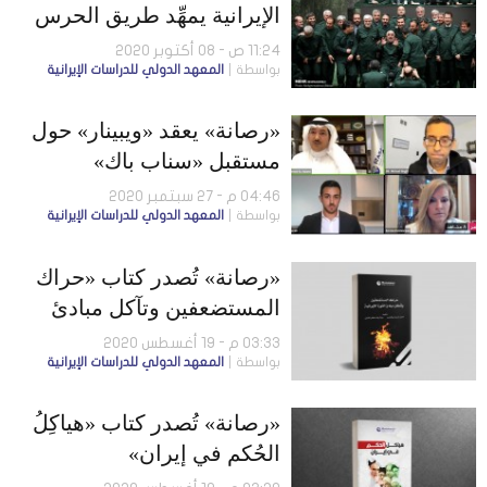
الإيرانية يمهِّد طريق الحرس
الثوري نحو السُّلطة
11:24 ص - 08 أكتوبر 2020
بواسطة
المعهد الدولي للدراسات الإيرانية
«رصانة» يعقد «ويبينار» حول
مستقبل «سناب باك»
وانعكاساتها على واشنطن
04:46 م - 27 سبتمبر 2020
بواسطة
المعهد الدولي للدراسات الإيرانية
وطهران
«رصانة» تُصدر كتاب «حراك
المستضعفين وتآكل مبادئ
الثورة الإيرانية»
03:33 م - 19 أغسطس 2020
بواسطة
المعهد الدولي للدراسات الإيرانية
«رصانة» تُصدر كتاب «هياكِلُ
الحُكمِ في إيران»