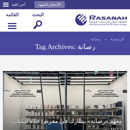
الألتحاق بالمعهد
أختر اللغة
البحث
القائمه
الرئيسية
←
رصانة
رصانة
Tag Archives:
معهد «رصانة» يشارك في معرض جدة للكتاب
2023م