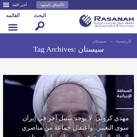
الألتحاق بالمعهد
أختر اللغة
البحث
القائمه
الرئيسية
←
سيستان
سيستان
Tag Archives:
مهدي كروبي: لا يوجد سبيل آخر في إيران
سوى التغيير.. واعتقال جماعة من مناصري
النظام البهلوي في سيستان وبلوشستان