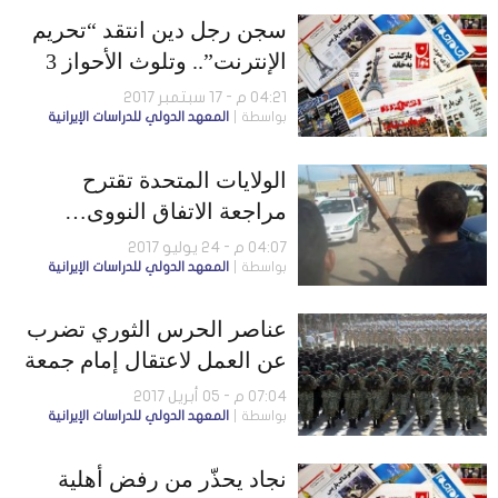
سجن رجل دين انتقد “تحريم
الإنترنت”.. وتلوث الأحواز 3
أضعاف معدلاته
04:21 م - 17 سبتمبر 2017
بواسطة
المعهد الدولي للدراسات الإيرانية
الولايات المتحدة تقترح
مراجعة الاتفاق النووى…
وافتتاح قاعدة جوية جديدة
04:07 م - 24 يوليو 2017
بواسطة
المعهد الدولي للدراسات الإيرانية
للحرس الثوري
عناصر الحرس الثوري تضرب
عن العمل لاعتقال إمام جمعة
سُنّي
07:04 م - 05 أبريل 2017
بواسطة
المعهد الدولي للدراسات الإيرانية
نجاد يحذّر من رفض أهلية