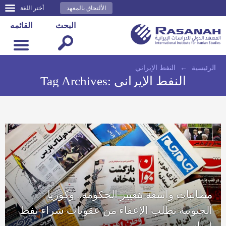
الألتحاق بالمعهد
أختر اللغة
البحث
القائمه
الرئيسية
←
النفط الإيراني
النفط الإيراني
Tag Archives:
مطالبات واسعة بتغيير الحكومة.. وكوريا
الجنوبية تطلب الإعفاء من عقوبات شراء نفط
إيران