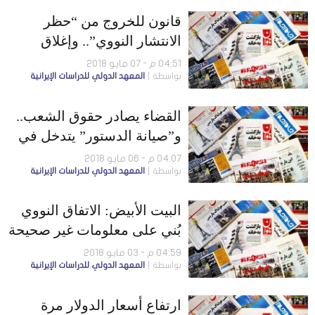
قانون للخروج من “حظر
الانتشار النووي”.. وإغلاق
الحدود مع العراق
04:51 م - 07 مايو 2018
بواسطة
المعهد الدولي للدراسات الإيرانية
القضاء يصادر حقوق الشعب..
و”صيانة الدستور” يتدخل في
عمل البرلمان
04:07 م - 06 مايو 2018
بواسطة
المعهد الدولي للدراسات الإيرانية
البيت الأبيض: الاتفاق النووي
بُني على معلومات غير صحيحة
والخطوط الجوية الفرنسية
04:59 م - 03 مايو 2018
بواسطة
المعهد الدولي للدراسات الإيرانية
تخفض عدد رحلاتها إلى إيران
ارتفاع أسعار الدولار مرة