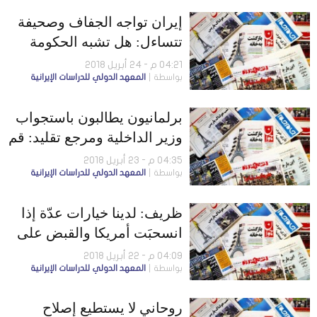
إيران تواجه الجفاف وصحيفة
تتساءل: هل تشبه الحكومة
الطالب الكسول؟
04:21 م - 24 أبريل 2018
بواسطة
المعهد الدولي للدراسات الإيرانية
برلمانيون يطالبون باستجواب
وزير الداخلية ومرجع تقليد: قم
ليست الفاتيكان!
04:35 م - 23 أبريل 2018
بواسطة
المعهد الدولي للدراسات الإيرانية
ظريف: لدينا خيارات عدّة إذا
انسحبَت أمريكا والقبض على
مدير موقع “دولت بهار”
04:09 م - 22 أبريل 2018
بواسطة
المعهد الدولي للدراسات الإيرانية
روحاني لا يستطيع إصلاح