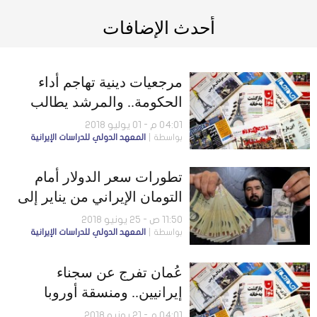
أحدث الإضافات
​مرجعيات دينية تهاجم أداء
الحكومة.. ​والمرشد يطالب
الشعب بالصمود
04:01 م - 01 يوليو 2018
بواسطة
المعهد الدولي للدراسات الإيرانية
تطورات سعر الدولار أمام
التومان الإيراني من يناير إلى
يونيو 2018
11:50 ص - 25 يونيو 2018
بواسطة
المعهد الدولي للدراسات الإيرانية
عُمان تفرج عن سجناء
إيرانيين.. ومنسقة أوروبا
للشؤون الخارجية: سنحافظ
04:01 م - 21 يونيو 2018