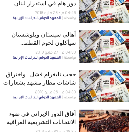
دور هام في استقرار لبنان..
والأقليات قد تواجه اعتقالات
04:46 م - 28 مايو 2018
بواسطة
المعهد الدولي للدراسات الإيرانية
جديدة
أهالي سيستان وبلوشستان
سيأكلون لحوم القطط..
وظريف: المفاوضات مع أوروبا
04:30 م - 27 مايو 2018
بواسطة
المعهد الدولي للدراسات الإيرانية
مبهمة
حجب تليغرام فشل.. واختراق
شاشات مطار مشهد بشعارات
ضد النظام
04:30 م - 26 مايو 2018
بواسطة
المعهد الدولي للدراسات الإيرانية
آفاق الدور الإيراني في ضوء
الانتخابات التشريعية العراقية
2018
02:25 م - 23 مايو 2018