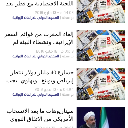
اللجنة الاقتصادية مع قطر بعد
توقف 13 عامًا
04:08 م - 13 مايو 2018
بواسطة
المعهد الدولي للدراسات الإيرانية
إلغاء المغرب من قوائم السفر
الإيرانية.. ونشطاء البيئة لم
يكونوا جواسيس
05:19 م - 12 مايو 2018
بواسطة
المعهد الدولي للدراسات الإيرانية
خسارة 40 مليار دولار تنتظر
إيرباص وبوينغ.. وبهلوي: يجب
تغيير النظام الإيراني
04:24 م - 10 مايو 2018
بواسطة
المعهد الدولي للدراسات الإيرانية
سيناريوهات ما بعد الانسحاب
الأمريكي من الاتفاق النووي
مع إيران