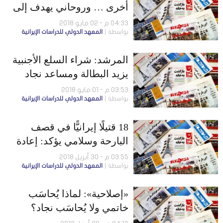
أخرى … وروحاني يهدف إلى
تبرئة نفسه من خلال انتقاده
04:33 م - 02 مايو 2018
بواسطة
المعهد الدولي للدراسات الإيرانية
وزراءه
المرشد: شراء السلع الأجنبية
يزيد البطالة ومساعد نجاد
على وشك الموت
03:53 م - 01 مايو 2018
بواسطة
المعهد الدولي للدراسات الإيرانية
18 قتيلًا إيرانيًّا في قصف
البارحة وسلامي يؤكد: إعادة
العقوبات لن تُربِك نظامنا
03:55 م - 30 أبريل 2018
بواسطة
المعهد الدولي للدراسات الإيرانية
«إصلاحية»: لماذا يُحاسَب
خاتمي ولا يُحاسَب نجاد؟
وحملات قرصنة تطال عِدة