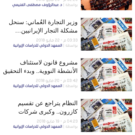
بواسطة
د. عبدالرؤوف مصطفى الغنيمي
وزير التجارة العُماني: سنحل
مشكلة التجار الإيرانيين…
ونازنين زاغري تواجه اتهامات
03:33 م - 22 مايو 2018
بواسطة
المعهد الدولي للدراسات الإيرانية
جديدة
مشروع قانون لاستئناف
الأنشطة النووية.. وبدء التحقيق
في ملفّ الدراويش
03:42 م - 20 مايو 2018
بواسطة
المعهد الدولي للدراسات الإيرانية
النظام يتراجع عن تقسيم
كازرون.. وكبرى شركات
الشحن العالمية توقف
04:23 م - 19 مايو 2018
بواسطة
المعهد الدولي للدراسات الإيرانية
أنشطتها في إيران