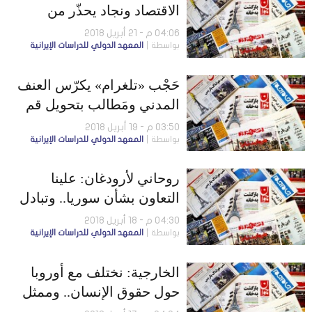
الاقتصاد ونجاد يحذّر من
فيضان قادم
04:06 م - 21 أبريل 2018
بواسطة
المعهد الدولي للدراسات الإيرانية
حَجْب «تلغرام» يكرّس العنف
المدني ومَطالب بتحويل قم
إلى «فاتيكان» شيعية
03:50 م - 19 أبريل 2018
بواسطة
المعهد الدولي للدراسات الإيرانية
روحاني لأرودغان: علينا
التعاون بشأن سوريا.. وتبادل
قانوني بين مسقط وطهران
04:30 م - 18 أبريل 2018
بواسطة
المعهد الدولي للدراسات الإيرانية
الخارجية: نختلف مع أوروبا
حول حقوق الإنسان.. وممثل
المرشد يطالب الحوزات