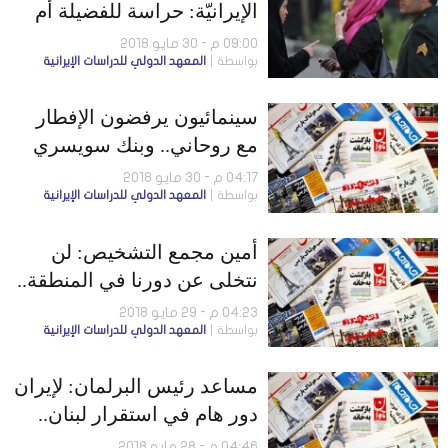
الإيرانيّة: حراسة للفضيلة أم
تسويغ للعنف؟
09:00 م - 30 مايو 2018
بواسطة
المعهد الدولي للدراسات الإيرانية
سينمائيون يرفضون الإفطار
مع روحاني.. وبنك سويسري
يوقف تعاملاته مع إيران
04:17 م - 30 مايو 2018
بواسطة
المعهد الدولي للدراسات الإيرانية
أمين مجمع التشخيص: لن
نتخلى عن دورنا في المنطقة..
واتهامات لروسيا باستغلال
04:23 م - 29 مايو 2018
بواسطة
المعهد الدولي للدراسات الإيرانية
إيران
مساعد رئيس البرلمان: لإيران
دور هام في استقرار لبنان..
والأقليات قد تواجه اعتقالات
04:46 م - 28 مايو 2018