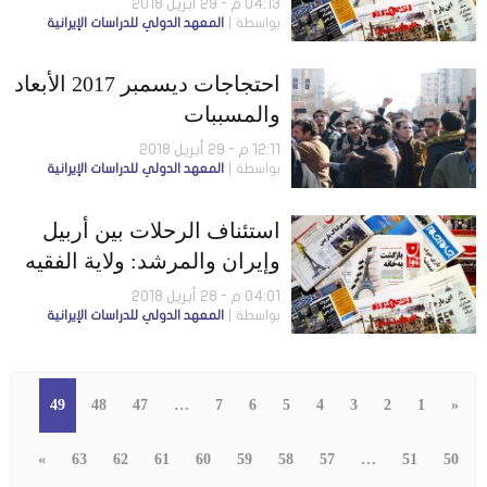
04:13 م - 29 أبريل 2018
بواسطة
المعهد الدولي للدراسات الإيرانية
نُشطاء
احتجاجات ديسمبر 2017 الأبعاد
والمسببات
12:11 م - 29 أبريل 2018
بواسطة
المعهد الدولي للدراسات الإيرانية
استئناف الرحلات بين أربيل
وإيران والمرشد: ولاية الفقيه
سبب صمودنا
04:01 م - 28 أبريل 2018
بواسطة
المعهد الدولي للدراسات الإيرانية
49
48
47
…
7
6
5
4
3
2
1
«
»
63
62
61
60
59
58
57
…
51
50