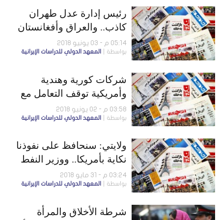
رئيس إدارة عدل طهران
كاذب.. والعراق وأفغانستان
أفضل من إيران في الصناعات
05:14 م - 03 يونيو 2018
بواسطة
المعهد الدولي للدراسات الإيرانية
الجوية
شركات كورية وهندية
وأمريكية توقف التعامل مع
إيران.. ونجاد: روحاني
03:58 م - 02 يونيو 2018
بواسطة
المعهد الدولي للدراسات الإيرانية
المسؤول عن العقوبات
ولايتي: سنحافظ على نفوذنا
نكاية بأمريكا.. ووزير النفط
يمهل «توتال» شهرين
03:24 م - 31 مايو 2018
بواسطة
المعهد الدولي للدراسات الإيرانية
شرطة الأخلاق والمرأة