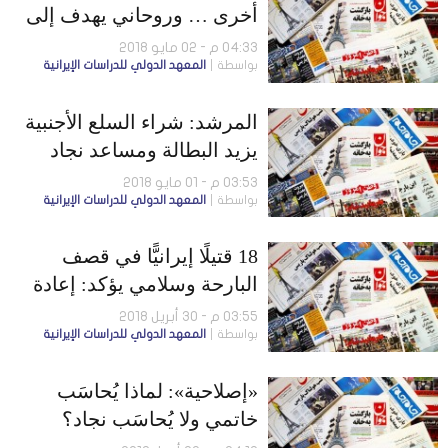
أخرى … وروحاني يهدف إلى
تبرئة نفسه من خلال انتقاده
04:33 م - 02 مايو 2018
بواسطة
المعهد الدولي للدراسات الإيرانية
وزراءه
المرشد: شراء السلع الأجنبية
يزيد البطالة ومساعد نجاد
على وشك الموت
03:53 م - 01 مايو 2018
بواسطة
المعهد الدولي للدراسات الإيرانية
18 قتيلًا إيرانيًّا في قصف
البارحة وسلامي يؤكد: إعادة
العقوبات لن تُربِك نظامنا
03:55 م - 30 أبريل 2018
بواسطة
المعهد الدولي للدراسات الإيرانية
«إصلاحية»: لماذا يُحاسَب
خاتمي ولا يُحاسَب نجاد؟
وحملات قرصنة تطال عِدة