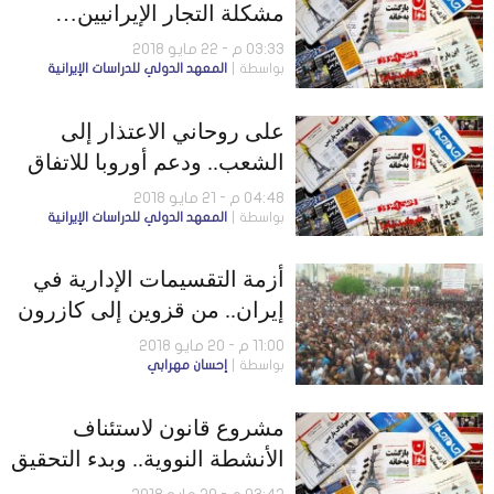
مشكلة التجار الإيرانيين…
ونازنين زاغري تواجه اتهامات
03:33 م - 22 مايو 2018
بواسطة
المعهد الدولي للدراسات الإيرانية
جديدة
على روحاني الاعتذار إلى
الشعب.. ودعم أوروبا للاتفاق
النووي لا يكفي
04:48 م - 21 مايو 2018
بواسطة
المعهد الدولي للدراسات الإيرانية
أزمة التقسيمات الإدارية في
إيران.. من قزوين إلى كازرون
11:00 م - 20 مايو 2018
بواسطة
إحسان مهرابي
مشروع قانون لاستئناف
الأنشطة النووية.. وبدء التحقيق
في ملفّ الدراويش