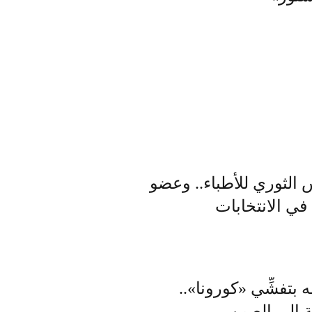
س الثوري للأطباء.. وعضو
في الانتخابات
بتفشِّي «كورونا»..
ة إلى الصين