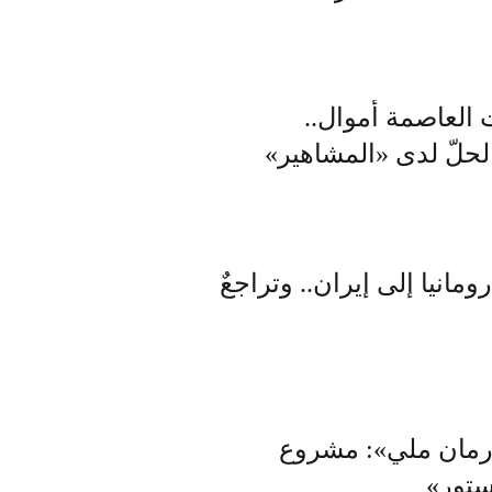
العاصمة أموال..
الحلّ لدى «المشاهير»
انيا إلى إيران.. وتراجعٌ
و«آرمان ملي»: مشروع
ستور»