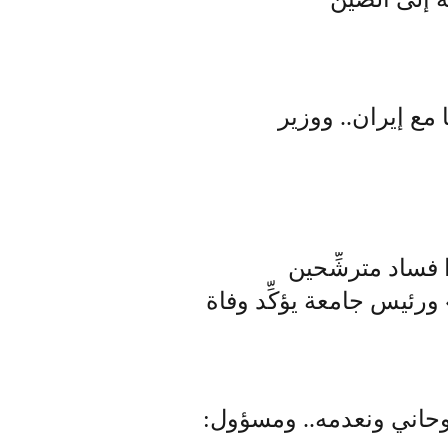
 مع إيران.. ووزير
 فساد مترشِّحين
 ورئيس جامعة يؤكِّد وفاة
روحاني ونعدمه.. ومسؤول: