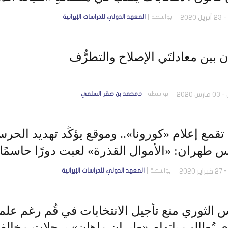
بواسطة
المعهد الدولي للدراسات الإيرانية
بين معادلتَي الإصلاح والتطرُّف
بواسطة
د.محمد بن صقر السلمي
تقمع إعلام «كورونا».. وموقع يؤكِّد تهديد الحر
 طهران: «الأموال القذرة» لعبت دورًا حاسمًا 
بواسطة
المعهد الدولي للدراسات الإيرانية
الثوري منع تأجيل الانتخابات في قُم رغم علمه 
ي تُطالِب باتهام «طيران ماهان» برحلات مخالِف