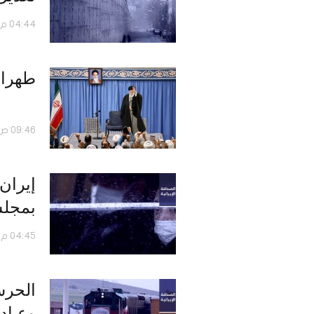
04:44 م - 23 أبريل 2020
طهران 
09:46 ص - 03 مارس 2020
إيران 
بمجلس
04:45 م - 27 فبراير 2020
الحرس 
وعباد