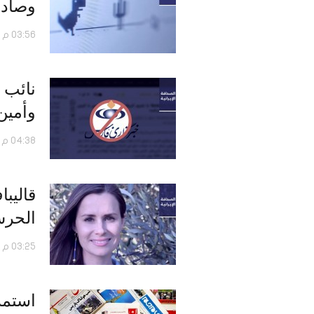
وصادق
03:56 م - 09 فبراير 2020
نائب 
وأمين
04:38 م - 25 يناير 2020
الحرس
03:25 م - 22 يناير 2020
استمر