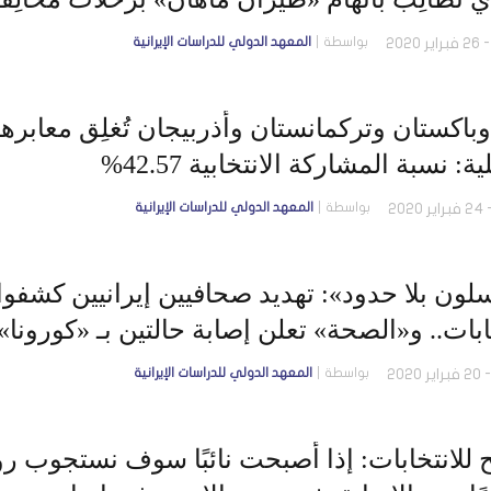
بواسطة
المعهد الدولي للدراسات الإيرانية
وباكستان وتركمانستان وأذربيجان تُغلِق معابرها
ة: نسبة المشاركة الانتخابية 42.57%
بواسطة
المعهد الدولي للدراسات الإيرانية
لون بلا حدود»: تهديد صحافيين إيرانيين كشفوا
ابات.. و«الصحة» تعلن إصابة حالتين بـ «كورونا»
ين في قُم
بواسطة
المعهد الدولي للدراسات الإيرانية
ح للانتخابات: إذا أصبحت نائبًا سوف نستجوب 