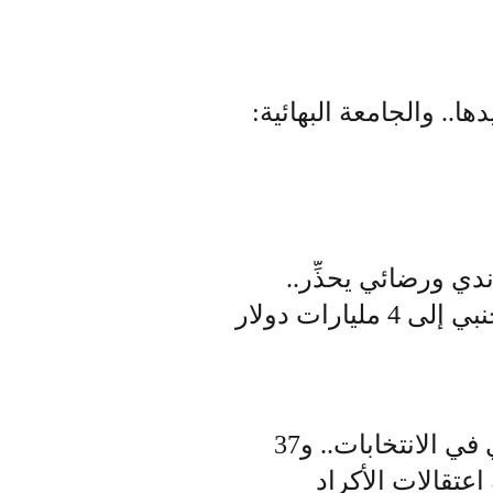
ا.. والجامعة البهائية:
دي ورضائي يحذِّر..
وصندوق النقد: انخفاض احتياطي إيران من النقد الأجنبي إلى 4 مليارات دولار
ظريف: لن أترشَّح للرئاسة ولا تستغلُّوا الاتفاق النووي في الانتخابات.. و37
اعتقالات الأكراد