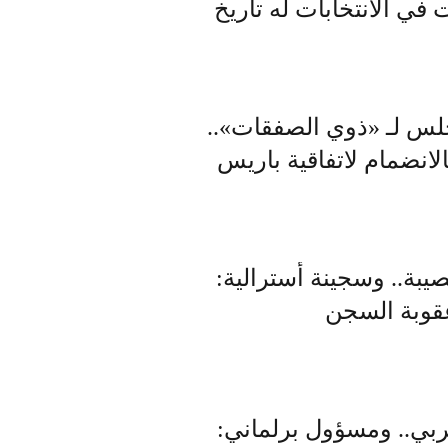
في الانتخابات له تاريخ
مجلس لـ «ذوي الصفقات»..
انضمام لاتفاقية باريس
ة البلاد: إيران ستواجه 18 شهرًا عصيبة.. وسجينة أسترالية:
قوبة السجن
ربي.. ومسؤول برلماني: