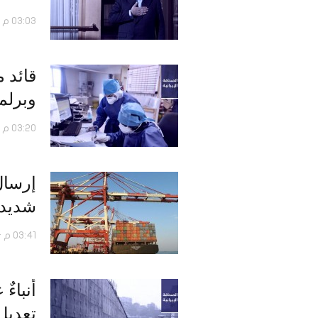
03:03 م - 06 فبراير 2021
قائد 
وبرلم
03:20 م - 10 أكتوبر 2020
إرسال
شديد في 
03:41 م - 10 سبتمبر 2020
أنباءٌ
تعديل